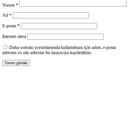
Yorum
*
Ad
*
E-posta
*
İnternet sitesi
Daha sonraki yorumlarımda kullanılması için adım, e-posta
adresim ve site adresim bu tarayıcıya kaydedilsin.
Tasarım |
Devart Ajans